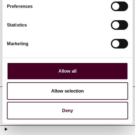
Mehr anzeigen
Preferences
Statistics
Ausgewählte Referenzen
Marketing
Allow all
Ausbildung
Allow selection
Zulassungen und berufliche
Deny
Qualifikationen