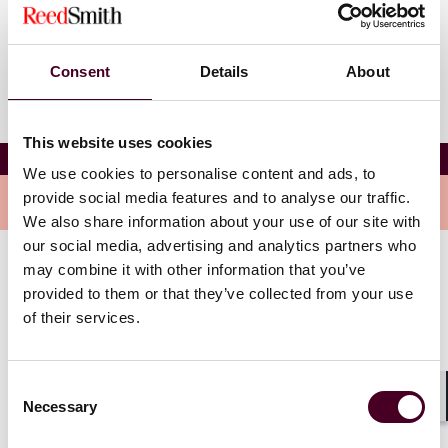
Change language
Consent
Details
About
This website uses cookies
Dr. Michael Nagel
We use cookies to personalise content and ads, to
provide social media features and to analyse our traffic.
Überblick
We also share information about your use of our site with
our social media, advertising and analytics partners who
may combine it with other information that you’ve
Michael ist Associate im Münchner Büro von Reed
provided to them or that they’ve collected from your use
Smith und Mitglied der Global Corporate Group. Er
of their services.
berät Mandanten in nationalen und
grenzüberschreitenden M&A und Private Equity
Transaktionen sowie in allgemeinen
Consent
gesellschaftsrechtlichen Angelegenheiten.
Necessary
Selection
Shar