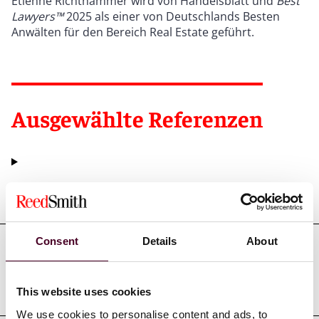
Etienne Richthammer wird von Handelsblatt und
Best
Lawyers™
2025 als einer von Deutschlands Besten
Anwälten für den Bereich Real Estate geführt.
Ausgewählte Referenzen
Ausbildung
Consent
Details
About
Zulassungen und berufliche
Qualifikationen
This website uses cookies
We use cookies to personalise content and ads, to