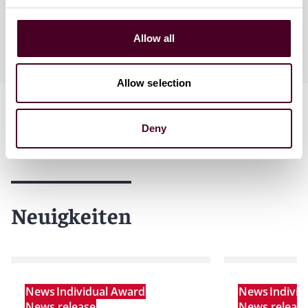
Sprachkenntnisse
Allow all
Deutsch, Englisch, Französisch
Allow selection
Deny
Neuigkeiten
News
Individual Award
News
Indivi
News release
News releas